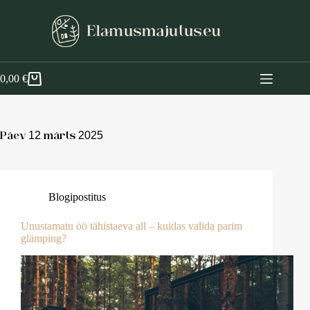
0,00
€
Päev
12. märts 2025
Blogipostitus
Unustamatu öö tähistaeva all – kuidas valida parim
glämping?