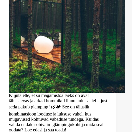
Kujuta ette, et su magamistoa laeks on avar
tähistaevas ja ärkad hommikul linnulaulu saatel – just
seda pakub glämping! 🌿🏕️ See on täiuslik
kombinatsioon looduse ja luksuse vahel, kus
mugavused kohtuvad vabaduse tundega. Kuidas
valida endale sobivaim glämpingukoht ja mida seal
oodata? Loe edasi ja saa teada!